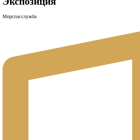
Экспозиция
Морспасслужба